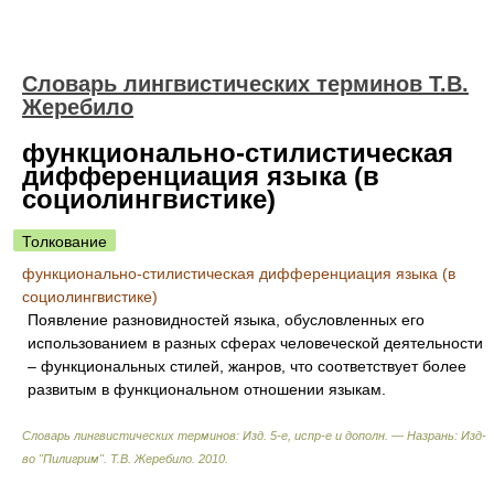
Словарь лингвистических терминов Т.В.
Жеребило
функционально-стилистическая
дифференциация языка (в
социолингвистике)
Толкование
функционально-стилистическая дифференциация языка (в
социолингвистике)
Появление разновидностей языка, обусловленных его
использованием в разных сферах человеческой деятельности
– функциональных стилей, жанров, что соответствует более
развитым в функциональном отношении языкам.
Словарь лингвистических терминов: Изд. 5-е, испр-е и дополн. — Назрань: Изд-
во "Пилигрим"
.
Т.В. Жеребило
.
2010
.