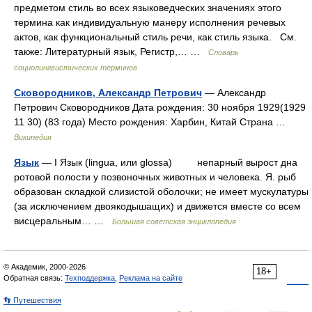
предметом стиль во всех языковедческих значениях этого
термина как индивидуальную манеру исполнения речевых
актов, как функциональный стиль речи, как стиль языка. См.
также: Литературный язык, Регистр,… …
Словарь
социолингвистических терминов
Сковородников, Александр Петрович
— Александр
Петрович Сковородников Дата рождения: 30 ноября 1929(1929
11 30) (83 года) Место рождения: Харбин, Китай Страна …
Википедия
Язык
— I Язык (lingua, или glossa) непарный вырост дна
ротовой полости у позвоночных животных и человека. Я. рыб
образован складкой слизистой оболочки; не имеет мускулатуры
(за исключением двоякодышащих) и движется вместе со всем
висцеральным… …
Большая советская энциклопедия
© Академик, 2000-2026
18+
Обратная связь:
Техподдержка
,
Реклама на сайте
👣 Путешествия